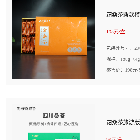
霜桑茶新款橙
198元/盒
包装外尺寸：290*
规格：180g（4g
零售价：198元/
霜桑茶旅游版
99元/盒